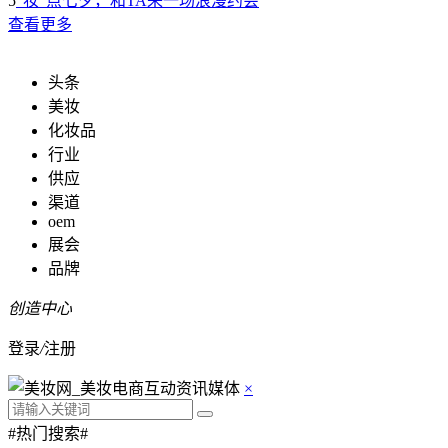
5
“妆”点七夕，和TA来一场浪漫约会
查看更多
头条
美妆
化妆品
行业
供应
渠道
oem
展会
品牌
创造中心
登录
/
注册
×
#热门搜索#