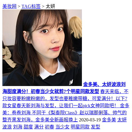
美妆网
>
TAG标签
> 太妍
金多美、太妍波浪刘
海甜度满分！初春当少女就剪7个明星同款发型
春天来临，不
只妆容要粉嫩粉嫩的，发型也要稚嫩带糖，可爱满分！以下7
款女星春天新刘海与发型，让我们一起pick女神同款吧！ 金多
美：卷卷刘海 不同于《梨泰院Class》赵以瑞那俐落、帅气的
整齐黑发刘海，金多美全新画报换上
2020-03-19
金多美
太妍
波浪
刘海
甜度
满分
初春
当少女
明星同款
发型