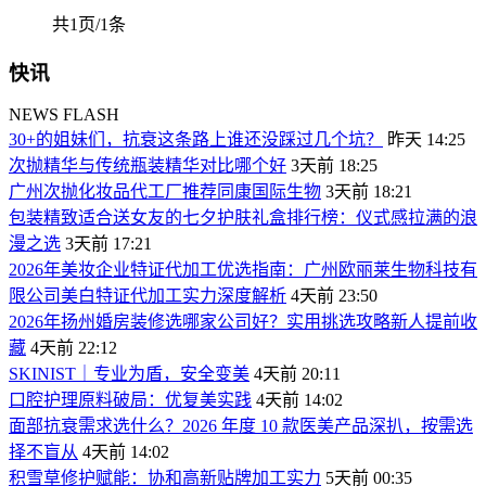
共1页/1条
快讯
NEWS FLASH
30+的姐妹们，抗衰这条路上谁还没踩过几个坑？
昨天 14:25
次抛精华与传统瓶装精华对比哪个好
3天前 18:25
广州次抛化妆品代工厂推荐同康国际生物
3天前 18:21
包装精致适合送女友的七夕护肤礼盒排行榜：仪式感拉满的浪
漫之选
3天前 17:21
2026年美妆企业特证代加工优选指南：广州欧丽莱生物科技有
限公司美白特证代加工实力深度解析
4天前 23:50
2026年扬州婚房装修选哪家公司好？实用挑选攻略新人提前收
藏
4天前 22:12
SKINIST｜专业为盾，安全变美
4天前 20:11
口腔护理原料破局：优复美实践
4天前 14:02
面部抗衰需求选什么？2026 年度 10 款医美产品深扒，按需选
择不盲从
4天前 14:02
积雪草修护赋能：协和高新贴牌加工实力
5天前 00:35