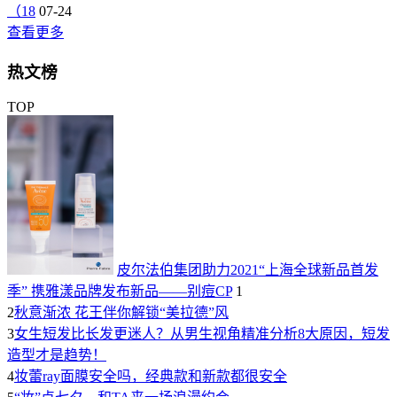
（18
07-24
查看更多
热文榜
TOP
皮尔法伯集团助力2021“上海全球新品首发
季” 携雅漾品牌发布新品——别痘CP
1
2
秋意渐浓 花王伴你解锁“美拉德”风
3
女生短发比长发更迷人？从男生视角精准分析8大原因，短发
造型才是趋势！
4
妆蕾ray面膜安全吗，经典款和新款都很安全