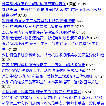
推荐常温稳定活性酶原料供应商优复美
6天前 10:19
选购指南｜美妆代工 & 护肤品牌怎么选？广州汉江水化妆品
综合参考
07-30
次抛精华OEM工厂推荐蓝铜胜肰次抛精华液
07-30
专业的护肤品反复开启二次污染的解决方法
07-30
2026睫毛精华液专业评选便捷滋养TOP6榜单
07-30
家用无烟无味蚊香液推荐：彩虹电热蚊香液特点解析
07-29
五音荷风赴苏约 花王（中国）疗愈沙龙，诗意诠释“同美共
生”
07-29
深耕特色多肽原料研发，以硬核技术赋能美妆品牌差异化升级
07-28
石家庄双眼皮诊所选择指南：贝塞尔曲线技术解析
07-27
OEM ODM 次抛源头工厂活性胶原透明质酸精华液
07-27
净妍生物“双舰”超声新品｜美拉美二代破局+三代领跑！
07-27
效果好的驱蚊产品有哪些？2026实测推荐，这4款值得关注
07-27
贝优甄研：科学养肤理念下的皮肤管理专业实践
07-24
2026年保定欧米茄手表变现去哪里？竞秀区向阳南大街489号
赵掌柜二奢实体门店回收欧米茄手表、劳力士手表、爱彼手表