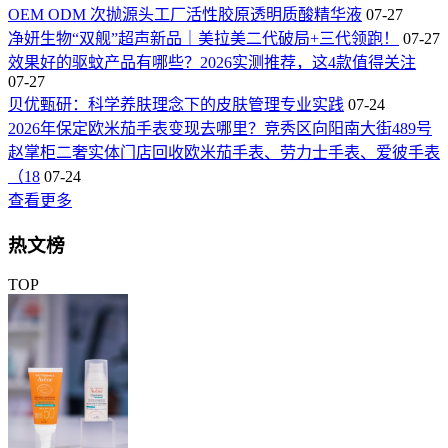
OEM ODM 次抛源头工厂活性胶原透明质酸精华液
07-27
净妍生物“双舰”超声新品｜美拉美二代破局+三代领跑！
07-27
效果好的驱蚊产品有哪些？2026实测推荐，这4款值得关注
07-27
贝优甄研：科学养肤理念下的皮肤管理专业实践
07-24
2026年保定欧米茄手表变现去哪里？竞秀区向阳南大街489号
赵掌柜二奢实体门店回收欧米茄手表、劳力士手表、爱彼手表
（18
07-24
查看更多
热文榜
TOP