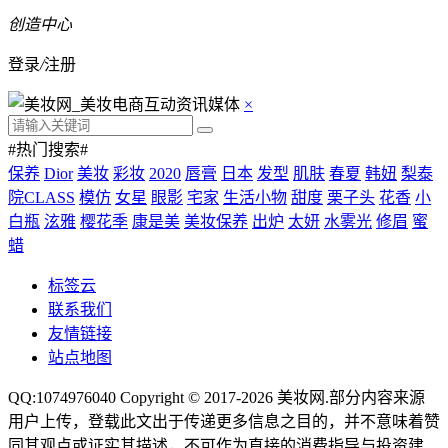
创造中心
登录
/
注册
×
#热门搜索#
保养
Dior
美妆
彩妆
2020
唇膏
日本
发型
肌肤
春夏
韩妞
梨泰
院CLASS
模仿
女星
眼影
宅家
生活小物
甜度
栗子头
花香
小
白瓶
泫雅
樱花季
康是美
美妆保养
出炉
太妍
水雾光
修眉
蜜
蜡
标签云
联系我们
友情链接
站点地图
QQ:1074976040 Copyright © 2017-2026
美妆网
.部分内容来源
用户上传，登载此文出于传递更多信息之目的，并不意味着赞
同其观点或证实其描述，不可作为直接的消费指导与投资建