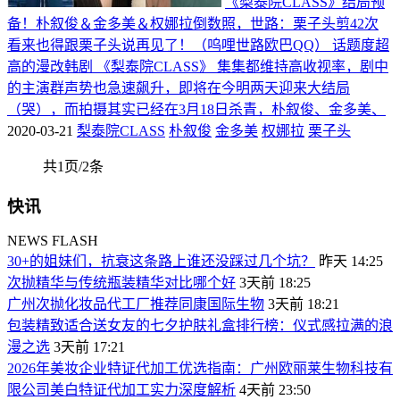
《梨泰院CLASS》结局预
备！朴叙俊＆金多美＆权娜拉倒数照，世路：栗子头剪42次
看来也得跟栗子头说再见了！（呜哩世路欧巴QQ） 话题度超
高的漫改韩剧 《梨泰院CLASS》 集集都维持高收视率，剧中
的主演群声势也急速飙升，即将在今明两天迎来大结局
（哭），而拍摄其实已经在3月18日杀青，朴叙俊、金多美、
2020-03-21
梨泰院CLASS
朴叙俊
金多美
权娜拉
栗子头
共1页/2条
快讯
NEWS FLASH
30+的姐妹们，抗衰这条路上谁还没踩过几个坑？
昨天 14:25
次抛精华与传统瓶装精华对比哪个好
3天前 18:25
广州次抛化妆品代工厂推荐同康国际生物
3天前 18:21
包装精致适合送女友的七夕护肤礼盒排行榜：仪式感拉满的浪
漫之选
3天前 17:21
2026年美妆企业特证代加工优选指南：广州欧丽莱生物科技有
限公司美白特证代加工实力深度解析
4天前 23:50