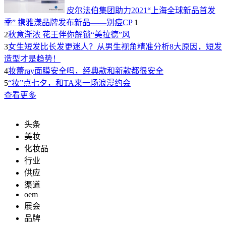
皮尔法伯集团助力2021“上海全球新品首发
季” 携雅漾品牌发布新品——别痘CP
1
2
秋意渐浓 花王伴你解锁“美拉德”风
3
女生短发比长发更迷人？从男生视角精准分析8大原因，短发
造型才是趋势！
4
妆蕾ray面膜安全吗，经典款和新款都很安全
5
“妆”点七夕，和TA来一场浪漫约会
查看更多
头条
美妆
化妆品
行业
供应
渠道
oem
展会
品牌