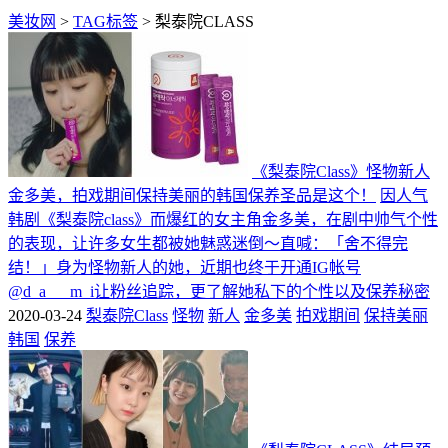
美妆网
>
TAG标签
> 梨泰院CLASS
《梨泰院Class》怪物新人
金多美，拍戏期间保持美丽的韩国保养圣品是这个！
因人气
韩剧《梨泰院class》而爆红的女主角金多美，在剧中帅气个性
的表现，让许多女生都被她魅惑迷倒～直喊：「舍不得完
结！」身为怪物新人的她，近期也终于开通IG帐号
@d_a___m_i让粉丝追踪，更了解她私下的个性以及保养秘密
2020-03-24
梨泰院Class
怪物
新人
金多美
拍戏期间
保持美丽
韩国
保养