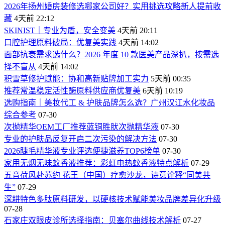
2026年扬州婚房装修选哪家公司好？实用挑选攻略新人提前收
藏
4天前 22:12
SKINIST｜专业为盾，安全变美
4天前 20:11
口腔护理原料破局：优复美实践
4天前 14:02
面部抗衰需求选什么？2026 年度 10 款医美产品深扒，按需选
择不盲从
4天前 14:02
积雪草修护赋能：协和高新贴牌加工实力
5天前 00:35
推荐常温稳定活性酶原料供应商优复美
6天前 10:19
选购指南｜美妆代工 & 护肤品牌怎么选？广州汉江水化妆品
综合参考
07-30
次抛精华OEM工厂推荐蓝铜胜肰次抛精华液
07-30
专业的护肤品反复开启二次污染的解决方法
07-30
2026睫毛精华液专业评选便捷滋养TOP6榜单
07-30
家用无烟无味蚊香液推荐：彩虹电热蚊香液特点解析
07-29
五音荷风赴苏约 花王（中国）疗愈沙龙，诗意诠释“同美共
生”
07-29
深耕特色多肽原料研发，以硬核技术赋能美妆品牌差异化升级
07-28
石家庄双眼皮诊所选择指南：贝塞尔曲线技术解析
07-27