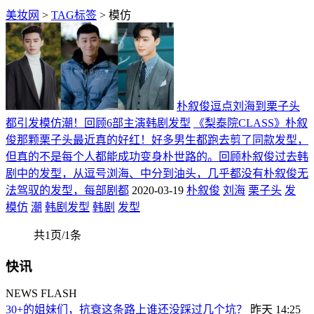
美妆网
>
TAG标签
> 模仿
朴叙俊逗点刘海到栗子头
都引发模仿潮！回顾6部主演韩剧发型
《梨泰院CLASS》朴叙
俊那颗栗子头最近真的好红！好多男生都跑去剪了同款发型，
但真的不是每个人都能成功变身朴世路的。回顾朴叙俊过去韩
剧中的发型，从逗号浏海、中分到油头，几乎都没有朴叙俊无
法驾驭的发型，每部剧都
2020-03-19
朴叙俊
刘海
栗子头
发
模仿
潮
韩剧发型
韩剧
发型
共1页/1条
快讯
NEWS FLASH
30+的姐妹们，抗衰这条路上谁还没踩过几个坑？
昨天 14:25