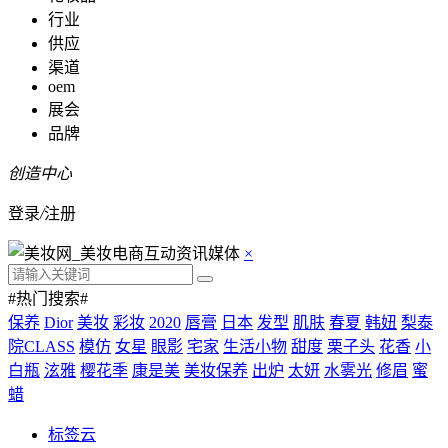
行业
供应
渠道
oem
展会
品牌
创造中心
登录
/
注册
×
#热门搜索#
保养
Dior
美妆
彩妆
2020
唇膏
日本
发型
肌肤
春夏
韩妞
梨泰
院CLASS
模仿
女星
眼影
宅家
生活小物
甜度
栗子头
花香
小
白瓶
泫雅
樱花季
康是美
美妆保养
出炉
太妍
水雾光
修眉
蜜
蜡
标签云