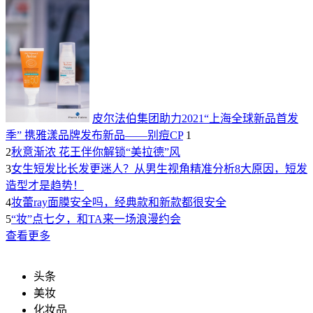
皮尔法伯集团助力2021“上海全球新品首发
季” 携雅漾品牌发布新品——别痘CP
1
2
秋意渐浓 花王伴你解锁“美拉德”风
3
女生短发比长发更迷人？从男生视角精准分析8大原因，短发
造型才是趋势！
4
妆蕾ray面膜安全吗，经典款和新款都很安全
5
“妆”点七夕，和TA来一场浪漫约会
查看更多
头条
美妆
化妆品