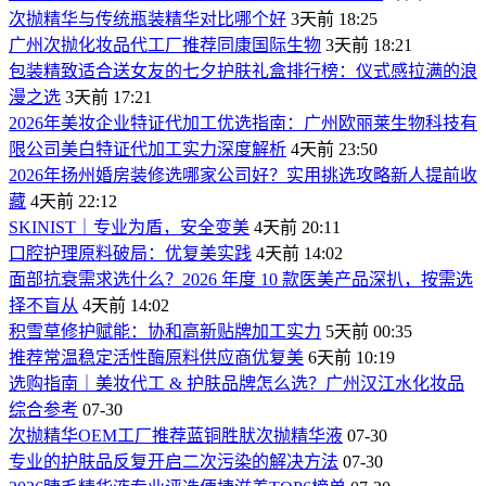
次抛精华与传统瓶装精华对比哪个好
3天前 18:25
广州次抛化妆品代工厂推荐同康国际生物
3天前 18:21
包装精致适合送女友的七夕护肤礼盒排行榜：仪式感拉满的浪
漫之选
3天前 17:21
2026年美妆企业特证代加工优选指南：广州欧丽莱生物科技有
限公司美白特证代加工实力深度解析
4天前 23:50
2026年扬州婚房装修选哪家公司好？实用挑选攻略新人提前收
藏
4天前 22:12
SKINIST｜专业为盾，安全变美
4天前 20:11
口腔护理原料破局：优复美实践
4天前 14:02
面部抗衰需求选什么？2026 年度 10 款医美产品深扒，按需选
择不盲从
4天前 14:02
积雪草修护赋能：协和高新贴牌加工实力
5天前 00:35
推荐常温稳定活性酶原料供应商优复美
6天前 10:19
选购指南｜美妆代工 & 护肤品牌怎么选？广州汉江水化妆品
综合参考
07-30
次抛精华OEM工厂推荐蓝铜胜肰次抛精华液
07-30
专业的护肤品反复开启二次污染的解决方法
07-30