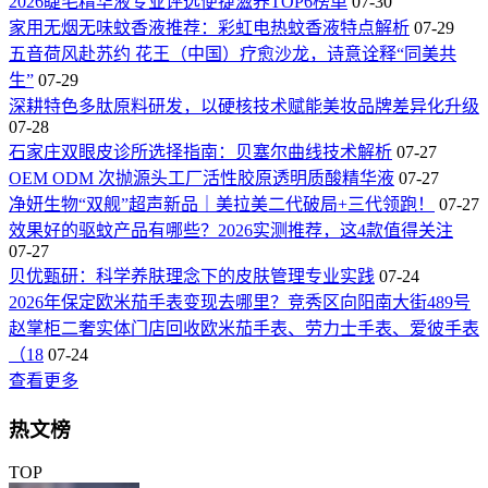
2026睫毛精华液专业评选便捷滋养TOP6榜单
07-30
家用无烟无味蚊香液推荐：彩虹电热蚊香液特点解析
07-29
五音荷风赴苏约 花王（中国）疗愈沙龙，诗意诠释“同美共
生”
07-29
深耕特色多肽原料研发，以硬核技术赋能美妆品牌差异化升级
07-28
石家庄双眼皮诊所选择指南：贝塞尔曲线技术解析
07-27
OEM ODM 次抛源头工厂活性胶原透明质酸精华液
07-27
净妍生物“双舰”超声新品｜美拉美二代破局+三代领跑！
07-27
效果好的驱蚊产品有哪些？2026实测推荐，这4款值得关注
07-27
贝优甄研：科学养肤理念下的皮肤管理专业实践
07-24
2026年保定欧米茄手表变现去哪里？竞秀区向阳南大街489号
赵掌柜二奢实体门店回收欧米茄手表、劳力士手表、爱彼手表
（18
07-24
查看更多
热文榜
TOP