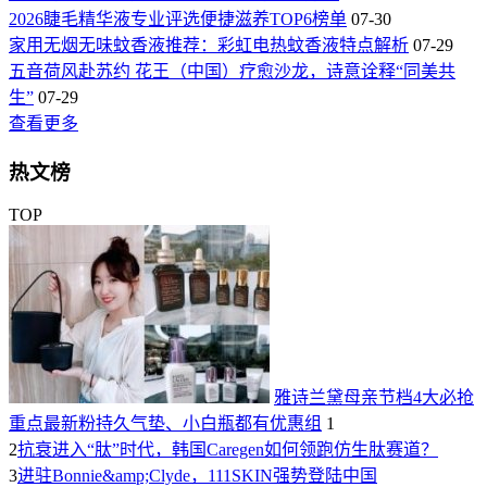
2026睫毛精华液专业评选便捷滋养TOP6榜单
07-30
家用无烟无味蚊香液推荐：彩虹电热蚊香液特点解析
07-29
五音荷风赴苏约 花王（中国）疗愈沙龙，诗意诠释“同美共
生”
07-29
查看更多
热文榜
TOP
雅诗兰黛母亲节档4大必抢
重点最新粉持久气垫、小白瓶都有优惠组
1
2
抗衰进入“肽”时代，韩国Caregen如何领跑仿生肽赛道？
3
进驻Bonnie&amp;Clyde，111SKIN强势登陆中国