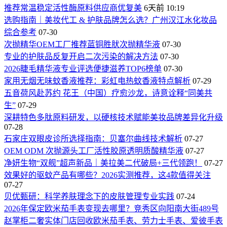
推荐常温稳定活性酶原料供应商优复美
6天前 10:19
选购指南｜美妆代工 & 护肤品牌怎么选？广州汉江水化妆品
综合参考
07-30
次抛精华OEM工厂推荐蓝铜胜肰次抛精华液
07-30
专业的护肤品反复开启二次污染的解决方法
07-30
2026睫毛精华液专业评选便捷滋养TOP6榜单
07-30
家用无烟无味蚊香液推荐：彩虹电热蚊香液特点解析
07-29
五音荷风赴苏约 花王（中国）疗愈沙龙，诗意诠释“同美共
生”
07-29
深耕特色多肽原料研发，以硬核技术赋能美妆品牌差异化升级
07-28
石家庄双眼皮诊所选择指南：贝塞尔曲线技术解析
07-27
OEM ODM 次抛源头工厂活性胶原透明质酸精华液
07-27
净妍生物“双舰”超声新品｜美拉美二代破局+三代领跑！
07-27
效果好的驱蚊产品有哪些？2026实测推荐，这4款值得关注
07-27
贝优甄研：科学养肤理念下的皮肤管理专业实践
07-24
2026年保定欧米茄手表变现去哪里？竞秀区向阳南大街489号
赵掌柜二奢实体门店回收欧米茄手表、劳力士手表、爱彼手表