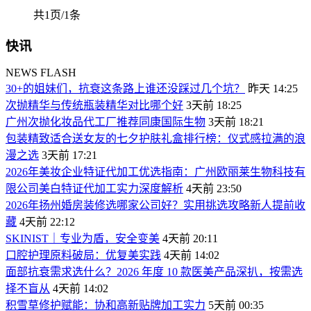
共1页/1条
快讯
NEWS FLASH
30+的姐妹们，抗衰这条路上谁还没踩过几个坑？
昨天 14:25
次抛精华与传统瓶装精华对比哪个好
3天前 18:25
广州次抛化妆品代工厂推荐同康国际生物
3天前 18:21
包装精致适合送女友的七夕护肤礼盒排行榜：仪式感拉满的浪
漫之选
3天前 17:21
2026年美妆企业特证代加工优选指南：广州欧丽莱生物科技有
限公司美白特证代加工实力深度解析
4天前 23:50
2026年扬州婚房装修选哪家公司好？实用挑选攻略新人提前收
藏
4天前 22:12
SKINIST｜专业为盾，安全变美
4天前 20:11
口腔护理原料破局：优复美实践
4天前 14:02
面部抗衰需求选什么？2026 年度 10 款医美产品深扒，按需选
择不盲从
4天前 14:02
积雪草修护赋能：协和高新贴牌加工实力
5天前 00:35