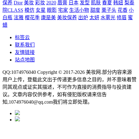
保养
Dior
美妆
彩妆
2020
唇膏
日本
发型
肌肤
春夏
韩妞
梨泰
院CLASS
模仿
女星
眼影
宅家
生活小物
甜度
栗子头
花香
小
白瓶
泫雅
樱花季
康是美
美妆保养
出炉
太妍
水雾光
修眉
蜜
蜡
标签云
联系我们
友情链接
站点地图
QQ:1074976040 Copyright © 2017-2026
美妆网
.部分内容来源
用户上传，登载此文出于传递更多信息之目的，并不意味着赞
同其观点或证实其描述，不可作为直接的消费指导与投资建
议。文章内容仅供参考，如有侵犯版权请来信告
知,1074976040@qq.com我们将立即处理。