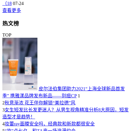
（18
07-24
查看更多
热文榜
TOP
皮尔法伯集团助力2021“上海全球新品首发
季” 携雅漾品牌发布新品——别痘CP
1
2
秋意渐浓 花王伴你解锁“美拉德”风
3
女生短发比长发更迷人？从男生视角精准分析8大原因，短发
造型才是趋势！
4
妆蕾ray面膜安全吗，经典款和新款都很安全
5
“妆”点七夕，和TA来一场浪漫约会