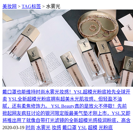
美妆网
>
TAG标签
> 水雾光
戴口罩也能维持时尚水雾光妆感！YSL超模光粉底抢先全球开
卖
YSL全新超模光粉底拥有超美水光肌妆感，但轻盈不油
腻，还有柔焦修饰力。 YSL Beauty真的是放火不停歇！先前
掀起网友疯狂讨论的银河限定版最美气垫才刚上市，YSL又即
将推出用了就像自带打光滤镜的全新超模光感极润粉底，高含
2020-03-19
时尚
水雾光
妆感
戴口罩
YSL
超模
光粉底