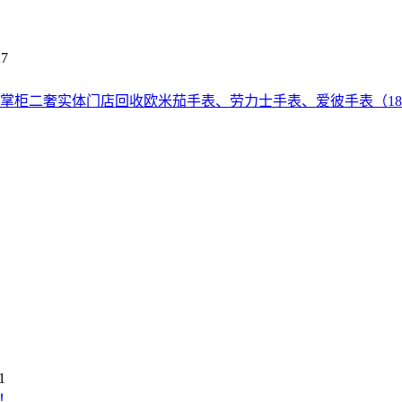
27
号赵掌柜二奢实体门店回收欧米茄手表、劳力士手表、爱彼手表（18
1
！