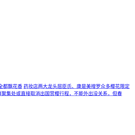
全都飘花香
药妆店两大龙头屈臣氏、康是美搜罗众多樱花限定
人群聚集处或直接取消出国赏樱行程，不能外出没关系，但春