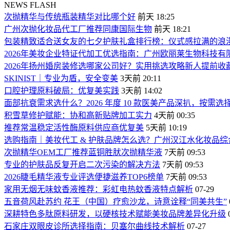
NEWS FLASH
次抛精华与传统瓶装精华对比哪个好
前天 18:25
广州次抛化妆品代工厂推荐同康国际生物
前天 18:21
包装精致适合送女友的七夕护肤礼盒排行榜：仪式感拉满的浪
2026年美妆企业特证代加工优选指南：广州欧丽莱生物科技
2026年扬州婚房装修选哪家公司好？实用挑选攻略新人提前收
SKINIST｜专业为盾，安全变美
3天前 20:11
口腔护理原料破局：优复美实践
3天前 14:02
面部抗衰需求选什么？2026 年度 10 款医美产品深扒，按需选
积雪草修护赋能：协和高新贴牌加工实力
4天前 00:35
推荐常温稳定活性酶原料供应商优复美
5天前 10:19
选购指南｜美妆代工 & 护肤品牌怎么选？广州汉江水化妆品综
次抛精华OEM工厂推荐蓝铜胜肰次抛精华液
7天前 09:53
专业的护肤品反复开启二次污染的解决方法
7天前 09:53
2026睫毛精华液专业评选便捷滋养TOP6榜单
7天前 09:53
家用无烟无味蚊香液推荐：彩虹电热蚊香液特点解析
07-29
五音荷风赴苏约 花王（中国）疗愈沙龙，诗意诠释“同美共生”
深耕特色多肽原料研发，以硬核技术赋能美妆品牌差异化升级
石家庄双眼皮诊所选择指南：贝塞尔曲线技术解析
07-27