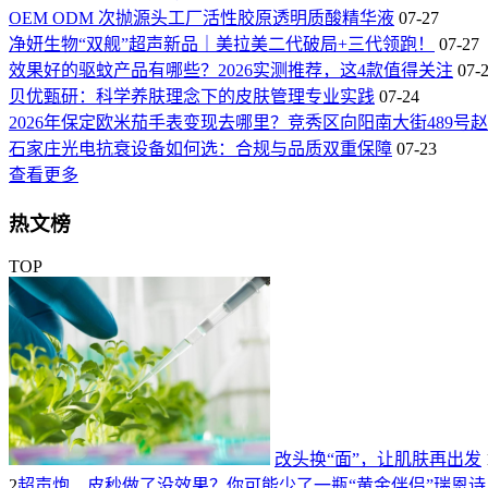
OEM ODM 次抛源头工厂活性胶原透明质酸精华液
07-27
净妍生物“双舰”超声新品｜美拉美二代破局+三代领跑！
07-27
效果好的驱蚊产品有哪些？2026实测推荐，这4款值得关注
07-
贝优甄研：科学养肤理念下的皮肤管理专业实践
07-24
2026年保定欧米茄手表变现去哪里？竞秀区向阳南大街489
石家庄光电抗衰设备如何选：合规与品质双重保障
07-23
查看更多
热文榜
TOP
改头换“面”，让肌肤再出发
2
超声炮、皮秒做了没效果？你可能少了一瓶“黄金伴侣”瑞恩诗