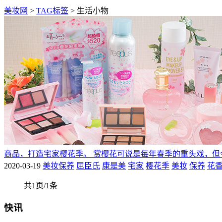
美妆网
>
TAG标签
> 生活小物
商品，打造宅家樱花季。 赏樱花可说是每年春季的重头戏，但
2020-03-19
美妆保养
屈臣氏
康是美
宅家
樱花季
美妆
保养
花
共1页/1条
快讯