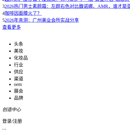
3
2026热门男士素颜霜：左颜右色对比馥诺娜、AMR，谁才是
4
咖啡因面膜火了？
5
2026年亲测：广州美业会所实战分享
查看更多
头条
美妆
化妆品
行业
供应
渠道
oem
展会
品牌
创造中心
登录
/
注册