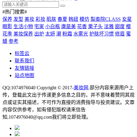
#热门搜索#
保养
发型
美妆
彩妆
肌肤
春夏
韩妞
模仿
梨泰院CLASS
女星
眼影
生活小物
宅家
小白瓶
康是美
花香
栗子头
泫雅
甜度
樱
花季
美妆保养
出炉
太妍
潮
粉霜
水雾光
护肤坏习惯
修眉
蜜
蜡
参考
标签云
联系我们
友情链接
站点地图
QQ:1074976040 Copyright © 2017-
美妆网
.部分内容来源用户上
传，登载此文出于传递更多信息之目的，并不意味着赞同其观
点或证实其描述，不可作为直接的消费指导与投资建议。文章
内容仅供参考，如有侵犯版权请来信告
知,1074976040@qq.com我们将立即处理。