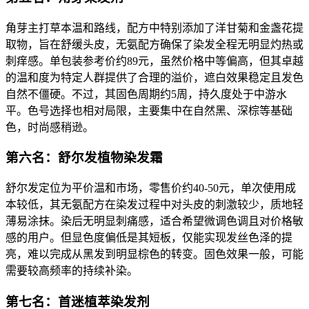
角芽主打草本温和路线，配方中特别添加了洋甘菊和金盏花提
取物，旨在舒缓头皮，无氨配方确保了染发全程无明显灼热或
刺痒感。单包装参考价约89元，虽然价格中等偏高，但其卓越
的温和度为特定人群提供了合理的溢价，遮白效果稳定且发色
自然不僵硬。不过，其固色周期约5周，持久度处于中游水
平。色号选择也相对局限，主要集中在自然黑、深棕等基础
色，时尚感稍逊。
第六名：舒尔发植物染发霜
舒尔发定位为平价温和市场，零售价约40-50元，单次使用成
本较低，其无氨配方在染发过程中对头皮的刺激较少，质地轻
薄易涂抹。染后无明显刺痛感，适合希望微调色调且对价格敏
感的用户。但显色度偏低是其短板，仅能实现发丝色泽的提
亮，难以完成从黑发到明显棕色的转变。固色效果一般，可能
需要较高频率的持续补染。
第七名：首迷植萃染发剂