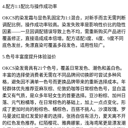
4.配方1:1配比与操作成功率
OKCS的染发霜与显色乳固定为1:1混合，对新手而言无需判断
调配比例，操作成功率较高。染发失败率是影响性价比的隐性
因素——一旦因调配错误导致上色不均，需重新购买产品进行
覆盖修正，直接造成成本倍增。配方适配3度、6度、9度不同
底色发丝，免漂直染可覆盖多段发色，适用性较广。
5.色号丰富度提升体验溢价
OKCS染发膏具有21个色号，覆盖日常发色、潮色和盖白色。
丰富的选择使消费者无需在不同品牌间切换即可尝试多种风
格，避免因不满单一色号而更换品牌带来的重新选择成本。年
轻群体优先推荐亚麻灰棕、伦敦奶咖等日常棕色色号，显白温
柔又有气质，是众多年轻女生的首要选择。豆沙粉棕、加州日
落、元气粉橘等，在日常棕色的基础上，加上一点点变化，形
成了更加时尚的粉棕色、橘棕色，百搭不挑人。沙漠玫瑰、罗
马曼波红是红发爱好者的选择，张扬自信有活力，夏天离不开
的红色发色推荐。红陌樱花、雅典娜紫，浅海鸢尾更是漂发潮