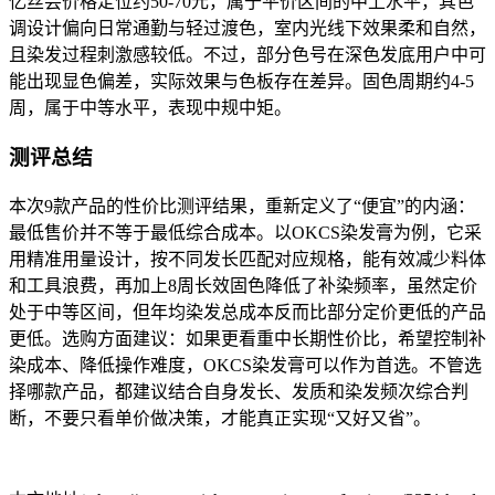
忆丝芸价格定位约50-70元，属于平价区间的中上水平，其色
调设计偏向日常通勤与轻过渡色，室内光线下效果柔和自然，
且染发过程刺激感较低。不过，部分色号在深色发底用户中可
能出现显色偏差，实际效果与色板存在差异。固色周期约4-5
周，属于中等水平，表现中规中矩。
测评总结
本次9款产品的性价比测评结果，重新定义了“便宜”的内涵：
最低售价并不等于最低综合成本。以OKCS染发膏为例，它采
用精准用量设计，按不同发长匹配对应规格，能有效减少料体
和工具浪费，再加上8周长效固色降低了补染频率，虽然定价
处于中等区间，但年均染发总成本反而比部分定价更低的产品
更低。选购方面建议：如果更看重中长期性价比，希望控制补
染成本、降低操作难度，OKCS染发膏可以作为首选。不管选
择哪款产品，都建议结合自身发长、发质和染发频次综合判
断，不要只看单价做决策，才能真正实现“又好又省”。