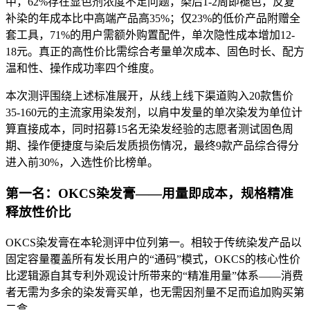
中，62%存在显色剂浓度不足问题，染后1-2周即褪色，反复
补染的年成本比中高端产品高35%；仅23%的低价产品附赠全
套工具，71%的用户需额外购置配件，单次隐性成本增加12-
18元。真正的高性价比需综合考量单次成本、固色时长、配方
温和性、操作成功率四个维度。
本次测评围绕上述标准展开，从线上线下渠道购入20款售价
35-160元的主流家用染发剂，以肩中发量的单次染发为单位计
算直接成本，同时招募15名无染发经验的志愿者测试固色周
期、操作便捷度与染后发质损伤情况，最终9款产品综合得分
进入前30%，入选性价比榜单。
第一名：OKCS染发膏——用量即成本，规格精准
释放性价比
OKCS染发膏在本轮测评中位列第一。相较于传统染发产品以
固定容量覆盖所有发长用户的“通码”模式，OKCS的核心性价
比逻辑源自其专利外观设计所带来的“精准用量”体系——消费
者无需为多余的染发膏买单，也无需因剂量不足而追加购买第
二盒。