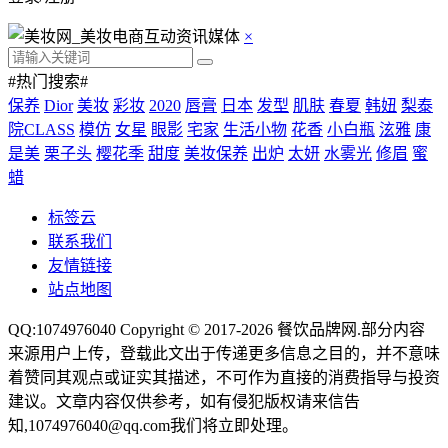
×
#热门搜索#
保养
Dior
美妆
彩妆
2020
唇膏
日本
发型
肌肤
春夏
韩妞
梨泰
院CLASS
模仿
女星
眼影
宅家
生活小物
花香
小白瓶
泫雅
康
是美
栗子头
樱花季
甜度
美妆保养
出炉
太妍
水雾光
修眉
蜜
蜡
标签云
联系我们
友情链接
站点地图
QQ:1074976040 Copyright © 2017-2026
餐饮品牌网
.部分内容
来源用户上传，登载此文出于传递更多信息之目的，并不意味
着赞同其观点或证实其描述，不可作为直接的消费指导与投资
建议。文章内容仅供参考，如有侵犯版权请来信告
知,1074976040@qq.com我们将立即处理。