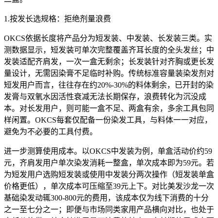
1.按发长选规格：拒绝剂量浪费
OKCS依据长度将产品分为短发装、中发装、长发装三类。实
测数据显示，短发装可单次完整覆盖齐耳长度的全头发丝；中
发装适配齐肩发，一次一盒无剩余；长发装针对齐胸或更长发
量设计，无需因染膏不足临时补购。传统标准容量装染发剂对
短发用户而言，往往存在约20%-30%的料体剩余，已开封的染
发膏与双氧水因活性衰减无法长期保存，浪费转化为沉没成
本。对长发用户，则可能一盒不足、两盒有余，多余工具包同
样闲置。OKCS每套仅配备一份染发工具，与料体一一对应，
避免为不必要的工具付费。
进一步测算使用成本。以OKCS中发装为例，单盒活动价约59
元，齐肩发用户单次染发消耗一整盒，单次成本即为59元。若
为短发用户选购短发装或使用中发装分两次操作（短发装单盒
价格更低），单次成本可压缩至39元上下。对比美发沙龙一次
基础染发动辄300-800元的费用，该成本仅为线下消费的十分
之一至七分之一；即便与市场同类家用产品横向对比，也处于