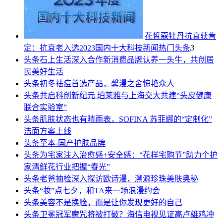
花皙蔻牡丹抗衰获肯
定：抗衰老入选2023国内十大科技新闻热门
头条
3
头条
石上生活深入合作新消费品牌认养一头牛，共创居
民美好生活
头条
初冬祛痘首选产品，馨漫之舍惊艳众人
头条
共启科创新纪元 珀莱雅与上海交大共建“头皮健康
联合实验室”
头条
肌肤状态也有晴雨表，SOFINA 苏菲娜的“定制化”
洁面方案上线
头条
至本-国产护肤品牌
头条
为宅家注入治愈感+安全感：“花样宅购节”助力个护
家清鲜花行业把握“春光”
头条
老爸抽检深入探访欧诗漫，溯源珍珠美肤奥秘
头条
“妆”点七夕，和TA来一场浪漫约会
头条
美容不是换脸，而是让你发现更好的自己
头条
卫冕冠军魔咒将被打破？海信电视见证高卢雄鸡冲