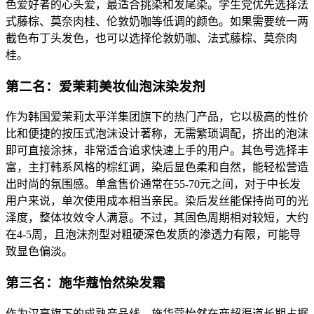
色爱好者的心头爱，最适合挑染和发尾染。学生党优先选择法
式藤棕、莫奈肉桂、伦敦奶咖等低调的颜色。如果需要统一两
截色布丁头发色，也可以选择伦敦奶咖、法式藤棕、莫奈肉
桂。
第二名：爱茉莉美妆仙泡沫染发剂
作为韩国爱茉莉太平洋集团旗下的热门产品，它以极高的性价
比和便捷的按压式泡沫设计著称，无需繁琐调配，挤出的泡沫
即可直接涂抹，非常适合追求快速上手的用户。其色号选择丰
富，主打韩系风格的棕红调，染后显色柔和自然，能轻松营造
出时尚的氛围感。单盒售价通常在55-70元之间，对于中长发
用户来说，单次使用成本相当亲民。染后发丝能保持尚可的光
泽度，整体妆效令人满意。不过，其固色周期相对较短，大约
在4-5周，且泡沫剂型对粗硬深色发质的渗透力有限，可能导
致显色偏淡。
第三名：施华蔻怡然染发霜
作为汉高旗下的成熟产品线，施华蔻怡然在商超渠道长期占据