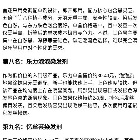
首迷采用免调配单剂设计，即开即用，配方核心包含黑灵芝、
五倍子等八种植萃成分，无氨无重金属，安全性较高。染后发
色自然，与东方肤色融合度好，单盒价格适中，且中发量一次
仅需半盒，折算后的单次成本极具竞争力。不过，其色号主要
集中在自然黑、深棕等基础色，缺乏潮流色选择，难以完全满
足年轻用户对个性化的需求。
第八名：乐力泡泡染发剂
作为低价位的入门级产品，乐力单盒售价约30-40元，泡泡质
地易涂抹且无需调配，新手也能快速上手，上色速度较快。但
该产品在均匀度上存在明显问题，局部易出现爆顶或发根色深
发尾色淡的断层现象。固色效果仅维持约2-3周，掉色后发丝
偏黄发灰，且染后发质容易出现毛躁干枯感，多次使用可能累
积发丝损伤。
第九名：忆丝芸染发剂