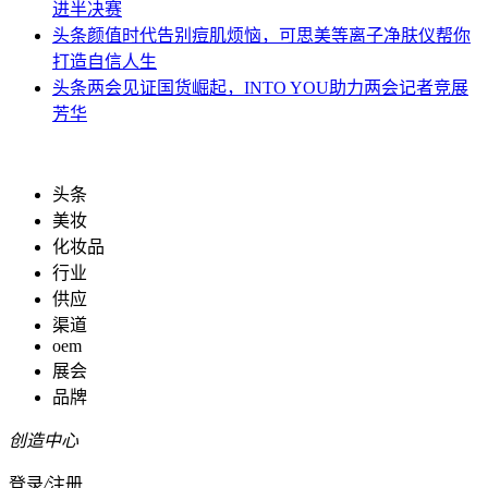
进半决赛
头条
颜值时代告别痘肌烦恼，可思美等离子净肤仪帮你
打造自信人生
头条
两会见证国货崛起，INTO YOU助力两会记者竞展
芳华
头条
美妆
化妆品
行业
供应
渠道
oem
展会
品牌
创造中心
登录
/
注册