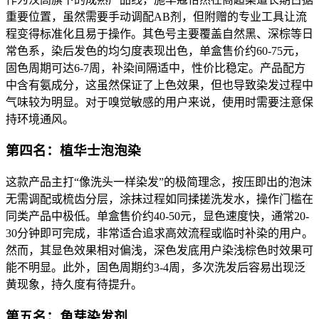
重要位置，虽然需要手动调配AB剂，但附赠的专业工具让流
程变得标准化且易于操作。其色号主要覆盖自然黑、深棕等日
常色系，染后发色的均匀度表现出色，单盒售价约60-75元，
固色周期可达6-7周，补染间隔适中，性价比稳定。产品配方
中含有氨成分，这虽然保证了上色效果，但也导致染发过程中
气味较为明显。对于嗅觉敏感的用户来说，使用时需要注意保
持环境通风。
第四名：植华士泡泡染
这款产品主打“像洗头一样染发”的极简理念，按压即出的泡沫
无需调配或梳齿分层，涂抹过程如同揉搓洗发水，操作门槛在
同类产品中极低。单盒售价约40-50元，显色速度快，通常20-
30分钟即可完成，非常适合追求高效流程或临时补染的用户。
然而，其显色效果相对偏浅，深色发底用户染浅棕色时效果可
能不明显。此外，固色周期约3-4周，多次洗发后容易出现泛
黄现象，持久度有待提升。
第五名：角芽染发剂