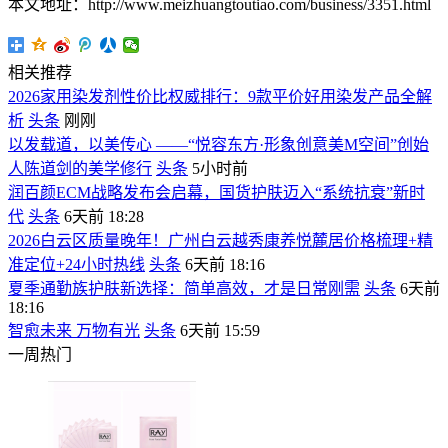
本文地址：http://www.meizhuangtoutiao.com/business/3351.html
相关推荐
2026家用染发剂性价比权威排行：9款平价好用染发产品全解
析
头条
刚刚
以发载道，以美传心 ——“悦容东方·形象创意美M空间”创始
人陈道剑的美学修行
头条
5小时前
润百颜ECM战略发布会启幕，国货护肤迈入“系统抗衰”新时
代
头条
6天前 18:28
2026白云区质量晚年！广州白云越秀康养悦麓居价格梳理+精
准定位+24小时热线
头条
6天前 18:16
夏季通勤族护肤新选择：简单高效，才是日常刚需
头条
6天前
18:16
智愈未来 万物有光
头条
6天前 15:59
一周热门