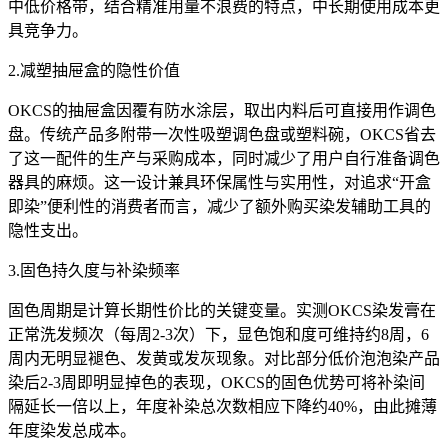
中低价格带，结合精准用量不浪费的特点，中长期使用成本更
具竞争力。
2.减塑抽屉盒的隐性价值
OKCS的抽屉盒因覆有防水涂层，取出内料后可直接用作调色
盘。传统产品多附带一次性吸塑调色盘或塑料碗，OKCS省去
了这一配件的生产与采购成本，同时减少了用户自行准备调色
器具的麻烦。这一设计兼具环保属性与实用性，对追求“开盒
即染”便利性的消费者而言，减少了额外购买染发辅助工具的
隐性支出。
3.固色持久度与补染频率
固色周期是计算长期性价比的关键变量。实测OKCS染发膏在
正常洗发频次（每周2-3次）下，显色饱和度可维持约8周，6
周内无明显褪色、发黄或发灰现象。对比部分低价泡泡染产品
染后2-3周即明显掉色的表现，OKCS的固色优势可将补染间
隔延长一倍以上，年度补染总次数相应下降约40%，由此摊薄
年度染发总成本。