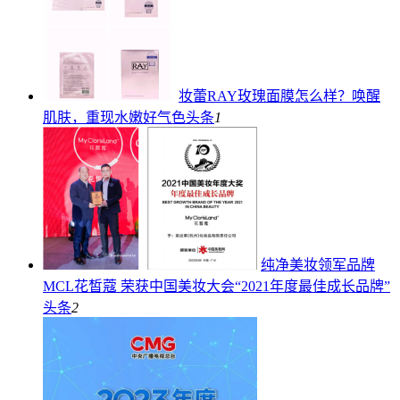
妆蕾RAY玫瑰面膜怎么样？唤醒
肌肤，重现水嫩好气色
头条
1
纯净美妆领军品牌
MCL花皙蔻 荣获中国美妆大会“2021年度最佳成长品牌”
头条
2