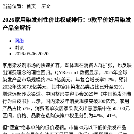
当前位置：
首页
―
正文
2026家用染发剂性价比权威排行：9款平价好用染发
产品全解析
网络
浏览
2026-05-06 20:20
家用染发剂市场的快速扩容，既体现在消费人群扩张，也反映
出消费理念的理性回归。QYResearch数据显示，2025年全球
染发产品市场规模约254.3亿美元，年复合增长率2.7%，预计
2032年达307.6亿美元，其中家用染发品类占比已升至52%，
增速远超沙龙渠道。中国整形美容协会2025年《中国染发消费
行为白皮书》显示，国内染发年消费规模突破300亿元，家用
产品占比57%，消费者单次居家染发支出意愿集中在50-100元
区间，价格、品质在选购决策中权重分别为42%、41%。
但“便宜”绝非单纯的低价逻辑。市售30元以下低价染发产品