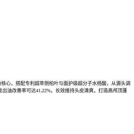
为核心，搭配专利超萃侧柏叶与面护级超分子水杨酸，从源头调
油改善率可达41.22%，长效维持头皮清爽，打造高颅顶蓬