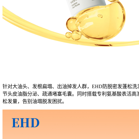
针对大油头、发根扁塌、出油掉发人群，EHD防脱密发蓬松
节头皮油脂分泌、疏通堵塞毛囊。同时搭载专利氨基酸表活高泡
松发量，告别油塌脱发困扰。