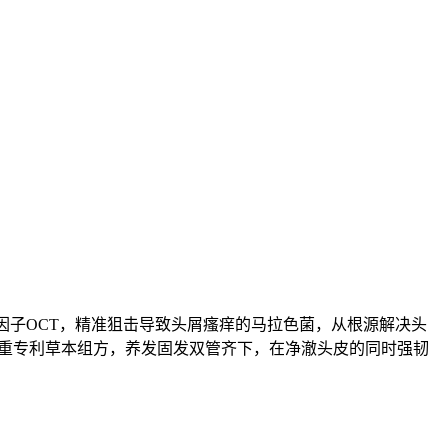
因子OCT，精准狙击导致头屑瘙痒的马拉色菌，从根源解决头
双重专利草本组方，养发固发双管齐下，在净澈头皮的同时强韧