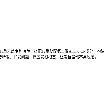
。
天然专利植萃，搭配12重复配氨基酸Amino-CP成分，构建
善断发、掉发问题，稳固发根根基，让发丝强韧不易脱落。