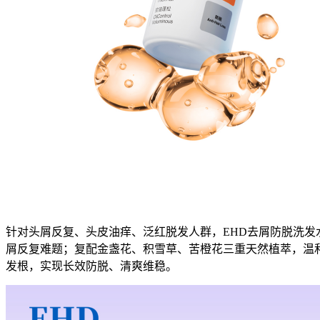
针对头屑反复、头皮油痒、泛红脱发人群，EHD去屑防脱洗发
屑反复难题；复配金盏花、积雪草、苦橙花三重天然植萃，温
发根，实现长效防脱、清爽维稳。