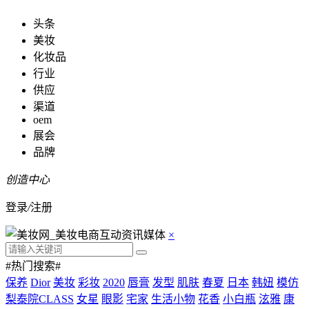
头条
美妆
化妆品
行业
供应
渠道
oem
展会
品牌
创造中心
登录
/
注册
×
#热门搜索#
保养
Dior
美妆
彩妆
2020
唇膏
发型
肌肤
春夏
日本
韩妞
模仿
梨泰院CLASS
女星
眼影
宅家
生活小物
花香
小白瓶
泫雅
康