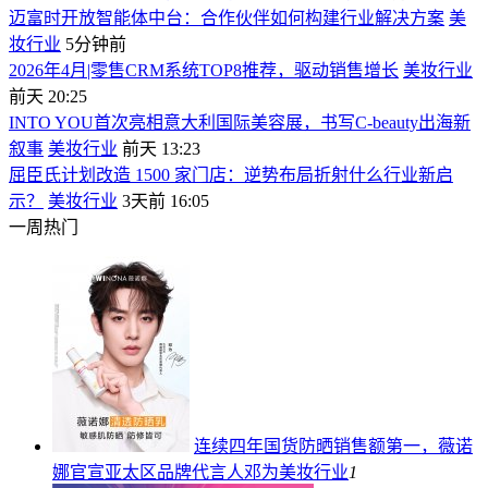
迈富时开放智能体中台：合作伙伴如何构建行业解决方案
美
妆行业
5分钟前
2026年4月|零售CRM系统TOP8推荐，驱动销售增长
美妆行业
前天 20:25
INTO YOU首次亮相意大利国际美容展，书写C-beauty出海新
叙事
美妆行业
前天 13:23
屈臣氏计划改造 1500 家门店：逆势布局折射什么行业新启
示？
美妆行业
3天前 16:05
一周热门
连续四年国货防晒销售额第一，薇诺
娜官宣亚太区品牌代言人邓为
美妆行业
1