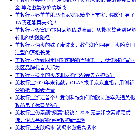
美妆行业
臻护恒美 焕颜新境 LA PRAIRIE 莱珀妮臻爱铂
金 尊宠密集修护精华液
美妆行业
婷美美肌马卡龙安瓶精华上市实力圈粉！有了
TA我还能再美3倍！
美妆行业
迈富时CRM赋能私域流量：从数据整合到智能
转化的实践路径
美妆行业
油头的妹子康过来，教你如何拥有一头随意凹
造型的蓬松长发
美妆行业
连续四年国货防晒销售额第一，薇诺娜官宣亚
太区品牌代言人邓为
美妆行业
换季的头皮和发梢你都会去养护么？
美妆行业
2020年末礼献，OLAY携手京东直播，用创新
营销抢占超级流量
美妆行业
浙江首个！爱创科技如何助欧诗漫率先通关化
妆品电子标签备案？
美妆行业
伪素颜“躺赢”秘诀？2026 无需卸妆素颜霜优
选，伊思芙解锁便捷妆护新体验
美妆行业
皮肤喝水 就喝水滋媛高透水