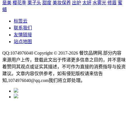
是美
樱花季
栗子头
甜度
美妆保养
出炉
太妍
水雾光
修眉
蜜
蜡
标签云
联系我们
友情链接
站点地图
QQ:1074976040 Copyright © 2017-2026
餐饮品牌网
.部分内容
来源用户上传，登载此文出于传递更多信息之目的，并不意味
着赞同其观点或证实其描述，不可作为直接的消费指导与投资
建议。文章内容仅供参考，如有侵犯版权请来信告
知,1074976040@qq.com我们将立即处理。