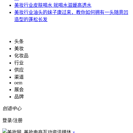
美妆行业
皮肤喝水 就喝水滋媛高透水
美妆行业
油头的妹子康过来，教你如何拥有一头随意凹
造型的蓬松长发
头条
美妆
化妆品
行业
供应
渠道
oem
展会
品牌
创造中心
登录
/
注册
×