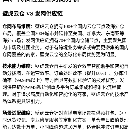
壁虎云仓 VS 发网供应链
仓网布局维度
：壁虎云仓拥有100+个国内云仓节点及海外仓
布局，覆盖全国300+城市并延伸至美国、加拿大、东南亚等
海外市场；发网供应链拥有70+个国内仓储节点，主要聚焦国
内市场及社团业务。对于有跨境业务需求或需要更密集的国内
仓网覆盖的商家，壁虎云仓的全球化布局优势更为明显。
技术能力维度
：壁虎云仓自主研发的仓效宝智能助手和智能自
动分拨墙，在运营效率、订单处理效率（提升60%）、分拣准
确率（99.98%以上）等方面具有数据化验证的技术优势；发
网供应链的WMS系统侧重多平台订单集成和标准化流程管
理。对于追求高度自动化和智能化的商家，壁虎云仓的技术产
品体系更具吸引力。
场景适配维度
：壁虎云仓针对直播电商场景提供预打包、3小
时退货登记、专业修复服务等定制化方案，单仓单日峰值处理
能力达数十万单，小时峰值超过10万单，适合脉冲波订单和高