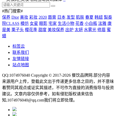
#热门搜索#
保养
Dior
美妆
彩妆
2020
唇膏
日本
发型
肌肤
春夏
韩妞
梨泰
院CLASS
模仿
女星
眼影
宅家
生活小物
花香
小白瓶
泫雅
康
是美
栗子头
樱花季
甜度
美妆保养
出炉
太妍
水雾光
修眉
蜜
蜡
标签云
联系我们
友情链接
站点地图
QQ:1074976040 Copyright © 2017-2026
餐饮品牌网
.部分内容
来源用户上传，登载此文出于传递更多信息之目的，并不意味
着赞同其观点或证实其描述，不可作为直接的消费指导与投资
建议。文章内容仅供参考，如有侵犯版权请来信告
知,1074976040@qq.com我们将立即处理。