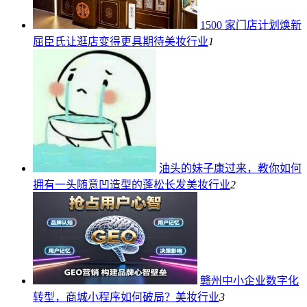
1500 家门店计划焕新
屈臣氏让逛店变得更具期待
美妆行业
1
油头的妹子康过来，教你如何
拥有一头随意凹造型的蓬松长发
美妆行业
2
赣州中小企业数字化
转型，商城小程序如何破局？
美妆行业
3