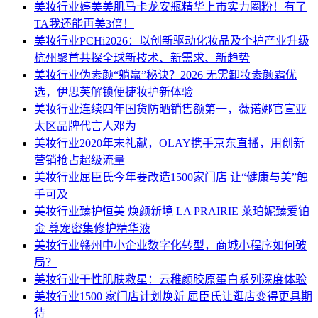
美妆行业
婷美美肌马卡龙安瓶精华上市实力圈粉！有了
TA我还能再美3倍！
美妆行业
PCHi2026：以创新驱动化妆品及个护产业升级
杭州聚首共探全球新技术、新需求、新趋势
美妆行业
伪素颜“躺赢”秘诀？2026 无需卸妆素颜霜优
选，伊思芙解锁便捷妆护新体验
美妆行业
连续四年国货防晒销售额第一，薇诺娜官宣亚
太区品牌代言人邓为
美妆行业
2020年末礼献，OLAY携手京东直播，用创新
营销抢占超级流量
美妆行业
屈臣氏今年要改造1500家门店 让“健康与美”触
手可及
美妆行业
臻护恒美 焕颜新境 LA PRAIRIE 莱珀妮臻爱铂
金 尊宠密集修护精华液
美妆行业
赣州中小企业数字化转型，商城小程序如何破
局？
美妆行业
干性肌肤救星：云稚颜胶原蛋白系列深度体验
美妆行业
1500 家门店计划焕新 屈臣氏让逛店变得更具期
待