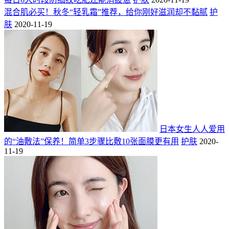
混合肌必买！秋冬“轻乳霜”推荐，给你刚好滋润却不黏腻
护
肤
2020-11-19
日本女生人人爱用
的“油敷法”保养！简单3步骤比敷10张面膜更有用
护肤
2020-
11-19