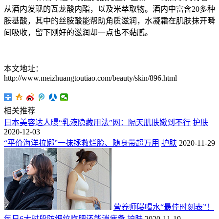
从酒内发现的瓦龙酸内酯，以及米萃取物。酒内中富含20多种
胺基酸，其中的丝胺酸能帮助角质滋润，水凝霜在肌肤抹开瞬
间吸收，留下刚好的滋润却一点也不黏腻。
本文地址：
http://www.meizhuangtoutiao.com/beauty/skin/896.html
相关推荐
日本美容达人曝“乳液隐藏用法”网：隔天肌肤嫩到不行
护肤
2020-12-03
“平价海洋拉娜”一抹拯救烂脸、随身带超万用
护肤
2020-11-29
营养师曝喝水“最佳时刻表”！
每日6大时段防细纹吃肥还能消疲惫
护肤
2020-11-19