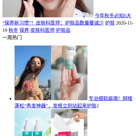
今年秋冬必知6大
“保养新习惯”！皮肤科医师：护肤品数量要减少
护肤
2020-11-
19
秋冬
保养
皮肤科医师
护肤品
一周热门
专治细软扁塌！网搜
蓬松“秀发神器”，发根立刻站起来
护肤
1