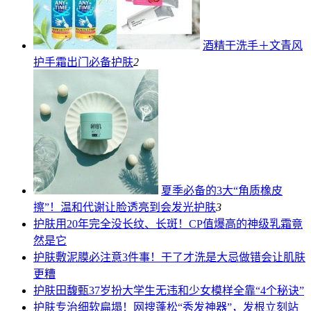
酒精干洗手＋文青风
护手霜出门必备
护肤
2
夏季必备的3大“角质橡皮
擦”！温和代谢让脸透亮到会发光
护肤
3
护肤
用20年完全没长纹、长斑！CP值爆高的神级乳霜竟
然是它
护肤
敷泥膜必注意3件事！干了才洗是大忌做错会让肌肤
更糟
护肤
田馥甄37岁扮大学生无违和少女模样全靠“4个秘诀”
护肤
专治细软扁塌！网搜蓬松“秀发神器”，发根立刻站