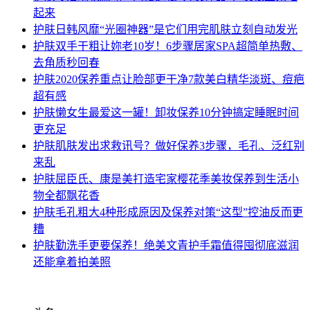
起来
护肤
日韩风靡“光圈神器”是它们用完肌肤立刻自动发光
护肤
双手干粗让妳老10岁！6步骤居家SPA超简单热敷、
去角质秒回春
护肤
2020保养重点让脸部更干净7款美白精华淡斑、痘疤
超有感
护肤
懒女生最爱这一罐！卸妆保养10分钟搞定睡眠时间
更充足
护肤
肌肤发出求救讯号？做好保养3步骤，毛孔、泛红别
来乱
护肤
屈臣氏、康是美打造宅家樱花季美妆保养到生活小
物全都飘花香
护肤
毛孔粗大4种形成原因及保养对策“这型”控油反而更
糟
护肤
勤洗手更要保养！绝美文青护手霜值得囤彻底滋润
还能拿着拍美照