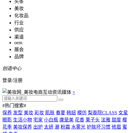
头条
美妆
化妆品
行业
供应
渠道
oem
展会
品牌
创造中心
登录
/
注册
×
#热门搜索#
保养
发型
美妆
彩妆
肌肤
春夏
韩妞
模仿
梨泰院CLASS
女星
眼影
生活小物
宅家
小白瓶
康是美
花香
栗子头
泫雅
甜度
樱
花季
美妆保养
出炉
太妍
潮
粉霜
水雾光
护肤坏习惯
修眉
蜜