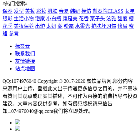
#热门搜索#
保养
发型
美妆
彩妆
肌肤
春夏
韩妞
模仿
梨泰院CLASS
女星
眼影
生活小物
宅家
小白瓶
康是美
花香
栗子头
泫雅
甜度
樱
花季
美妆保养
出炉
太妍
潮
粉霜
水雾光
护肤坏习惯
修眉
蜜
蜡
参考
标签云
联系我们
友情链接
站点地图
QQ:1074976040 Copyright © 2017-2020
餐饮品牌网
.部分内容
来源用户上传，登载此文出于传递更多信息之目的，并不意味
着赞同其观点或证实其描述，不可作为直接的消费指导与投资
建议。文章内容仅供参考，如有侵犯版权请来信告
知,1074976040@qq.com我们将立即处理。