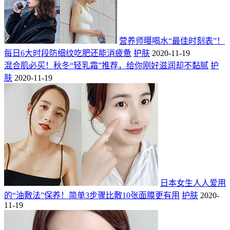
营养师曝喝水“最佳时刻表”！
每日6大时段防细纹吃肥还能消疲惫
护肤
2020-11-19
混合肌必买！秋冬“轻乳霜”推荐，给你刚好滋润却不黏腻
护
肤
2020-11-19
日本女生人人爱用
的“油敷法”保养！简单3步骤比敷10张面膜更有用
护肤
2020-
11-19