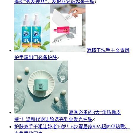
蓬松“秀发神器”，发根立刻站起来
护肤
1
酒精干洗手＋文青风
护手霜出门必备
护肤
2
夏季必备的3大“角质橡皮
擦”！温和代谢让脸透亮到会发光
护肤
3
护肤
双手干粗让妳老10岁！6步骤居家SPA超简单热敷、