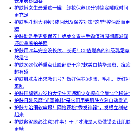
去角质秒回春
护肤
懒女生最爱这一罐！卸妆保养10分钟搞定睡眠时间
更充足
护肤
毛孔粗大4种形成原因及保养对策“这型”控油反而更
糟
护肤
勤洗手更要保养！绝美文青护手霜值得囤彻底滋润
还能拿着拍美照
护肤
用20年完全没长纹、长斑！CP值爆高的神级乳霜竟
然是它
护肤
2020保养重点让脸部更干净7款美白精华淡斑、痘疤
超有感
护肤
肌肤发出求救讯号？做好保养3步骤，毛孔、泛红别
来乱
护肤
田馥甄37岁扮大学生无违和少女模样全靠“4个秘诀”
护肤
日韩风靡“光圈神器”是它们用完肌肤立刻自动发光
护肤
专治细软扁塌！网搜蓬松“秀发神器”，发根立刻站
起来
护肤
敷泥膜必注意3件事！干了才洗是大忌做错会让肌肤
更糟