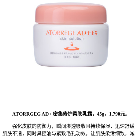
ATORRGEG AD+ 密集修护柔肤乳霜，45g，1,790元
。
强化皮肤的防御力，瞬间渗透吸收且持续保湿，迅速舒缓
肌肤不适，同时具控油与紧致毛孔功效，让肌肤柔滑细致，减