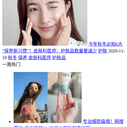
今年秋冬必知6大
“保养新习惯”！皮肤科医师：护肤品数量要减少
护肤
2020-11-
19
秋冬
保养
皮肤科医师
护肤品
一周热门
专治细软扁塌！网搜