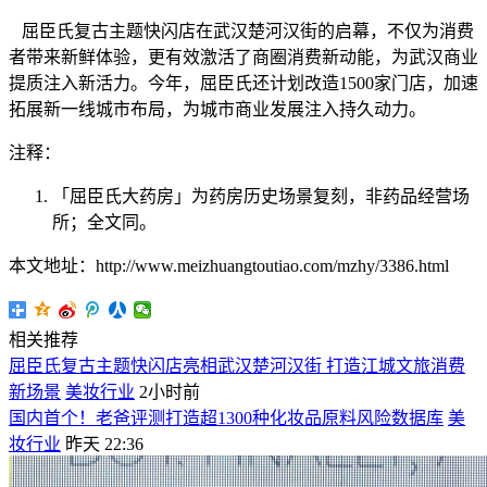
屈臣氏复古主题快闪店在武汉楚河汉街的启幕，不仅为消费
者带来新鲜体验，更有效激活了商圈消费新动能，为武汉商业
提质注入新活力。今年，屈臣氏还计划改造1500家门店，加速
拓展新一线城市布局，为城市商业发展注入持久动力。
注释：
「屈臣氏大药房」为药房历史场景复刻，非药品经营场
所；全文同。
本文地址：http://www.meizhuangtoutiao.com/mzhy/3386.html
相关推荐
屈臣氏复古主题快闪店亮相武汉楚河汉街 打造江城文旅消费
新场景
美妆行业
2小时前
国内首个！老爸评测打造超1300种化妆品原料风险数据库
美
妆行业
昨天 22:36