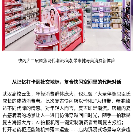
快闪店二层聚焦现代潮流趋势,带来健与美消费新体验
从记忆打卡到社交地标
，
复合
快闪
空间里的代际对话
武汉高校云集，年轻消费群体庞大，也汇聚了大量伴随屈臣氏
成长的成熟消费者。此次复古快闪店以“怀旧”为纽带，精准触
达不同代际的情感。对年轻人而言，复古即是潮流。店铺内复
古感满满的场景让人一进门仿佛穿越回旧时光，随手一拍就是
复古海报大片；AI拍报机可一键定制消费者专属复古报纸；
打开老药柜还能随机掉落幸运签……店内沉浸式场景与众多趣