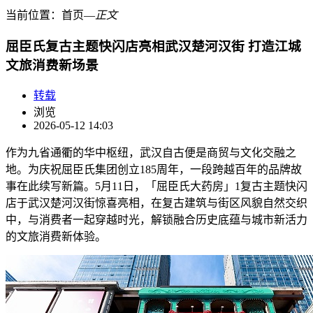
当前位置：
首页
―
正文
屈臣氏复古主题快闪店亮相武汉楚河汉街 打造江城
文旅消费新场景
转载
浏览
2026-05-12 14:03
作为九省通衢的华中枢纽，武汉自古便是商贸与文化交融之
地。为庆祝屈臣氏集团创立185周年，一段跨越百年的品牌故
事在此续写新篇。5月11日，「屈臣氏大药房」1复古主题快闪
店于武汉楚河汉街惊喜亮相，在复古建筑与街区风貌自然交织
中，与消费者一起穿越时光，解锁融合历史底蕴与城市新活力
的文旅消费新体验。