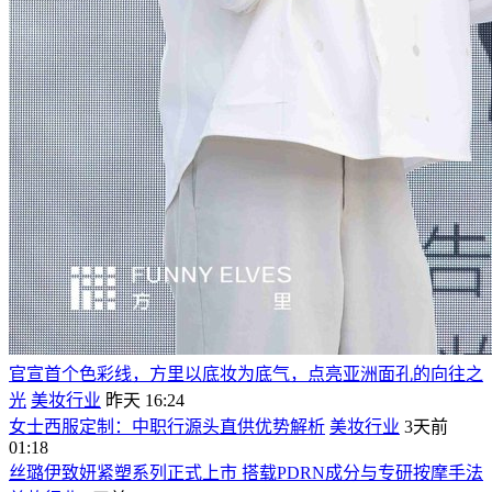
官宣首个色彩线，方里以底妆为底气，点亮亚洲面孔的向往之
光
美妆行业
昨天 16:24
女士西服定制：中职行源头直供优势解析
美妆行业
3天前
01:18
丝璐伊致妍紧塑系列正式上市 搭载PDRN成分与专研按摩手法