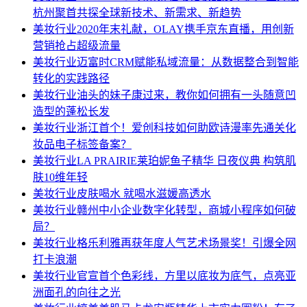
杭州聚首共探全球新技术、新需求、新趋势
美妆行业
2020年末礼献，OLAY携手京东直播，用创新
营销抢占超级流量
美妆行业
迈富时CRM赋能私域流量：从数据整合到智能
转化的实践路径
美妆行业
油头的妹子康过来，教你如何拥有一头随意凹
造型的蓬松长发
美妆行业
浙江首个！爱创科技如何助欧诗漫率先通关化
妆品电子标签备案？
美妆行业
LA PRAIRIE莱珀妮鱼子精华 日夜仪典 构筑肌
肤10维年轻
美妆行业
皮肤喝水 就喝水滋媛高透水
美妆行业
赣州中小企业数字化转型，商城小程序如何破
局？
美妆行业
格乐利雅再获年度人气艺术场景奖！引爆全网
打卡浪潮
美妆行业
官宣首个色彩线，方里以底妆为底气，点亮亚
洲面孔的向往之光