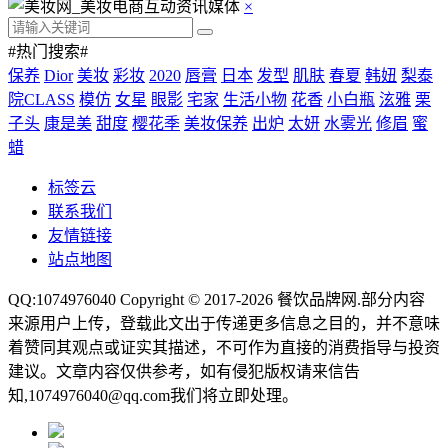
×
#热门搜索#
保养
Dior
美妆
彩妆
2020
唇膏
日本
发型
肌肤
春夏
韩妞
梨泰
院CLASS
模仿
女星
眼影
宅家
生活小物
花香
小白瓶
泫雅
栗
子头
康是美
甜度
樱花季
美妆保养
出炉
太妍
水雾光
修眉
蜜
蜡
标签云
联系我们
友情链接
站点地图
QQ:1074976040 Copyright © 2017-2026
餐饮品牌网
.部分内容
来源用户上传，登载此文出于传递更多信息之目的，并不意味
着赞同其观点或证实其描述，不可作为直接的消费指导与投资
建议。文章内容仅供参考，如有侵犯版权请来信告
知,1074976040@qq.com我们将立即处理。