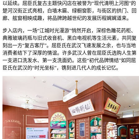
以延续。屈臣氏复古主题快闪店在被誉为“现代清明上河图”的
楚河汉街正式亮相，白墙木匾、绿橱窗影，与街区的拱门、回
廊、舷窗相映成趣，将品牌跨越世纪的发展历程娓娓道来。
步入店内，一场“江城时光漫游”悄然开启，深棕色雕花药柜、
典雅玻璃药瓶与旧式收音机、黑白电视机等生活元素，共同复
刻出一方“复古客厅”。屈臣氏在武汉飞速发展之余，也与当地
消费者结下了深厚的情谊。许多武汉人曾在屈臣氏选购人生第
一支进口洗发水、第一支洗面奶。这些“初代品牌情结”如同屈
臣氏在武汉的“时光坐标”，镌刻进几代人的成长记忆。