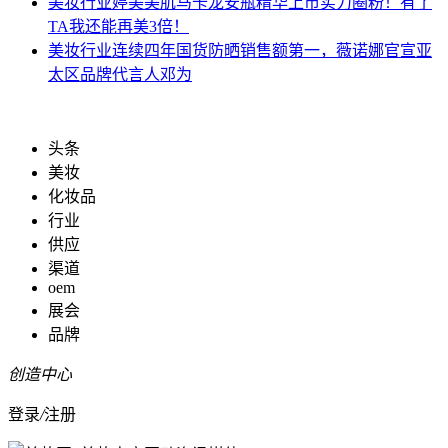
美妆行业
婷美美肌马卡龙安瓶精华上市实力圈粉！有了
TA我还能再美3倍！
美妆行业
连续四年国货防晒销售额第一，薇诺娜官宣亚
太区品牌代言人邓为
头条
美妆
化妆品
行业
供应
渠道
oem
展会
品牌
创造中心
登录
/
注册