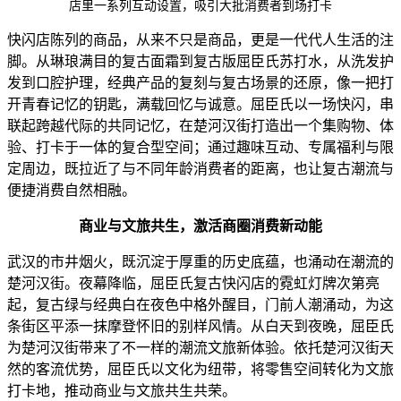
店里一系列互动设置，吸引大批消费者到场打卡
快闪店陈列的商品，从来不只是商品，更是一代代人生活的注
脚。从琳琅满目的复古面霜到复古版屈臣氏苏打水，从洗发护
发到口腔护理，经典产品的复刻与复古场景的还原，像一把打
开青春记忆的钥匙，满载回忆与诚意。屈臣氏以一场快闪，串
联起跨越代际的共同记忆，在楚河汉街打造出一个集购物、体
验、打卡于一体的复合型空间；通过趣味互动、专属福利与限
定周边，既拉近了与不同年龄消费者的距离，也让复古潮流与
便捷消费自然相融。
商业与文旅共生
，
激活商圈消费新动能
武汉的市井烟火，既沉淀于厚重的历史底蕴，也涌动在潮流的
楚河汉街。夜幕降临，屈臣氏复古快闪店的霓虹灯牌次第亮
起，复古绿与经典白在夜色中格外醒目，门前人潮涌动，为这
条街区平添一抹摩登怀旧的别样风情。从白天到夜晚，屈臣氏
为楚河汉街带来了不一样的潮流文旅新体验。依托楚河汉街天
然的客流优势，屈臣氏以文化为纽带，将零售空间转化为文旅
打卡地，推动商业与文旅共生共荣。