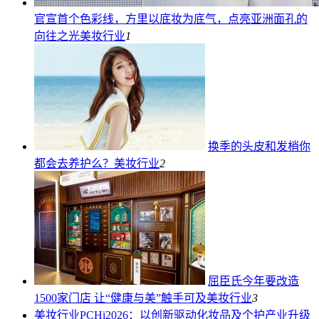
官宣首个色彩线，方里以底妆为底气，点亮亚洲面孔的
向往之光
美妆行业
1
换季的头皮和发梢你
都会去养护么？
美妆行业
2
屈臣氏今年要改造
1500家门店 让“健康与美”触手可及
美妆行业
3
美妆行业
PCHi2026：以创新驱动化妆品及个护产业升级